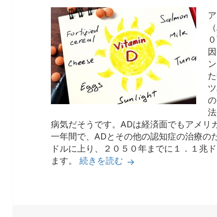
ア
（
０
因
ン
た
ツ
の
法
病気だそうです。ADは経済面でもアメリ
一年間で、ADとその他の認知症の治療の
ドルに上り、２０５０年までに１．１兆ド
ビタミンD不足とアル
ます。
続きを読む