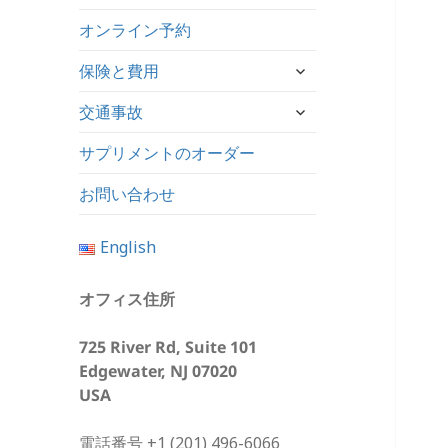
ブ
オンライン予約
メ
ニ
サ
保険と費用
ュ
ブ
ー
サ
交通事故
メ
を
ブ
ニ
展
サプリメントのオーダー
メ
ュ
開
ニ
ー
お問い合わせ
ュ
を
ー
展
English
を
開
展
オフィス住所
開
725 River Rd, Suite 101
Edgewater, NJ 07020
USA
電話番号 +1 (201) 496-6066